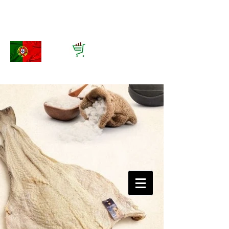
Tuga Importação e Exportação
Ltda
Vinhos e muito mais de Portugal
Telefone:
0173 6869910