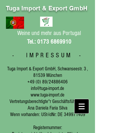
Tuga Import & Export GmbH
Weine und mehr aus Portugal
Tel.:
0173 6869910
- IMPRESSUM -
Tuga Import & Export GmbH, Schwanseestr. 3 ,
81539 München
+49 (0) 89/24886406
info@tuga-import.de
www.tuga-import.de
Vertretungsberechtigte*r Geschäftsführer*in:
Ana Daniela Faria Silva
Wenn vorhanden: USt-IdNr: DE
349971409
Registernummer: